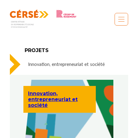
Aller
au
contenu
PROJETS
Innovation, entrepreneuriat et société
Innovation,
entrepreneuriat et
société