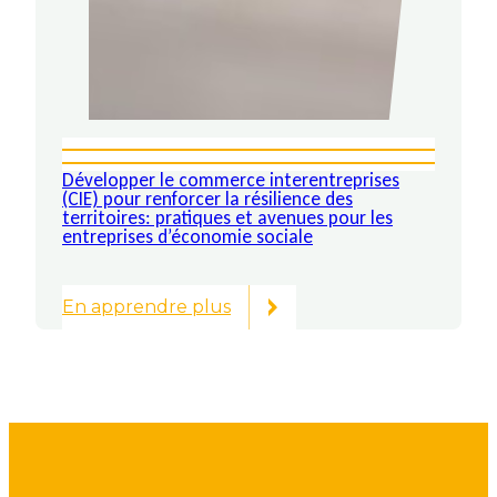
Développer le commerce interentreprises
(CIE) pour renforcer la résilience des
territoires: pratiques et avenues pour les
entreprises d’économie sociale
En apprendre plus
:
Développer
le
commerce
interentreprises
(CIE)
pour
renforcer