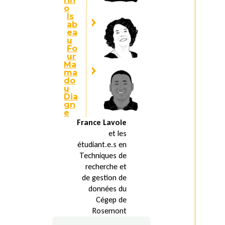
rin
o
Is
ab
ea
u
Fo
ur
Ma
ma
do
u
Dia
gn
e
France Lavoie
et les
étudiant.e.s en
Techniques de
recherche et
de gestion de
données du
Cégep de
Rosemont