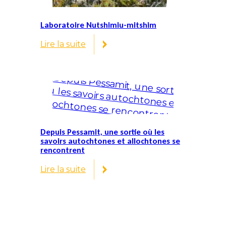
Laboratoire Nutshimiu-mitshim
Lire la suite
:
Laboratoire
Nutshimiu-
mitshim
Depuis Pessamit, une sortie où les
savoirs autochtones et allochtones se
rencontrent
Lire la suite
:
Depuis
Pessamit,
une
sortie