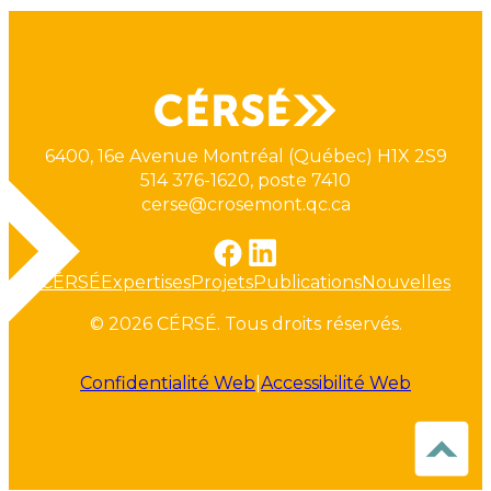
où
les
savoirs
autochtones
et
allochtones
se
6400, 16e Avenue Montréal (Québec) H1X 2S9
rencontrent
514 376-1620, poste 7410
cerse@crosemont.qc.ca
CÉRSÉ
Expertises
Projets
Publications
Nouvelles
© 2026 CÉRSÉ. Tous droits réservés.
Confidentialité Web
|
Accessibilité Web