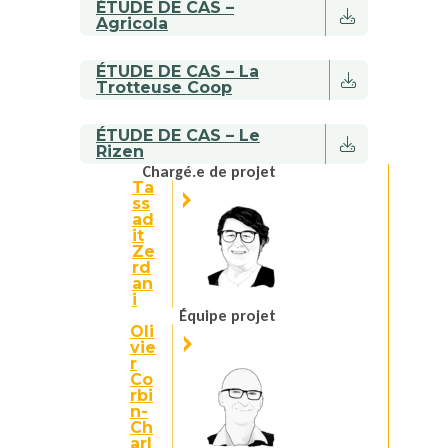
ÉTUDE DE CAS –
Agricola
ÉTUDE DE CAS – La
Trotteuse Coop
ÉTUDE DE CAS – Le
Rizen
Chargé.e de projet
Ta
ss
ad
it
Ze
rd
an
i
Équipe projet
Oli
vie
r
Co
rbi
n-
Ch
arl