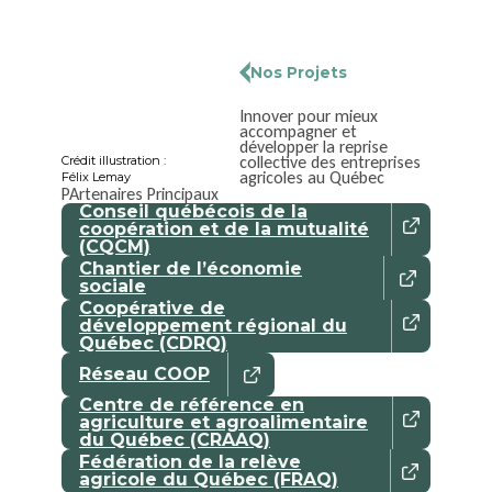
Nos Projets
Innover pour mieux
accompagner et
développer la reprise
collective des entreprises
Crédit illustration :
agricoles au Québec
Félix Lemay
PArtenaires Principaux
Conseil québécois de la
coopération et de la mutualité
(CQCM)
Chantier de l’économie
sociale
Coopérative de
développement régional du
Québec (CDRQ)
Réseau COOP
Centre de référence en
agriculture et agroalimentaire
du Québec (CRAAQ)
Fédération de la relève
agricole du Québec (FRAQ)