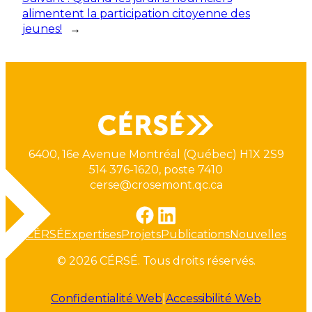
alimentent la participation citoyenne des
jeunes!
→
6400, 16e Avenue Montréal (Québec) H1X 2S9
514 376-1620, poste 7410
cerse@crosemont.qc.ca
CÉRSÉ
Expertises
Projets
Publications
Nouvelles
© 2026 CÉRSÉ. Tous droits réservés.
Confidentialité Web
|
Accessibilité Web