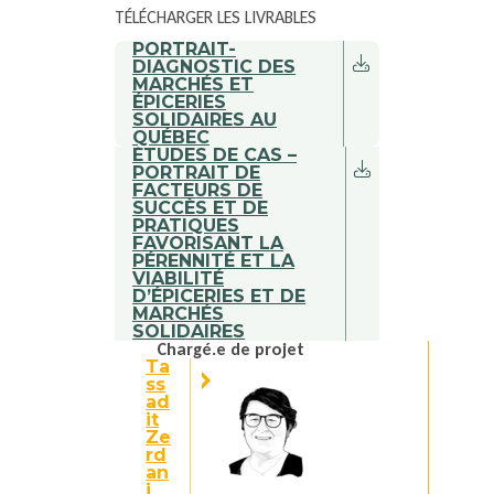
TÉLÉCHARGER LES LIVRABLES
PORTRAIT-
DIAGNOSTIC DES
MARCHÉS ET
ÉPICERIES
SOLIDAIRES AU
QUÉBEC
ÉTUDES DE CAS –
PORTRAIT DE
FACTEURS DE
SUCCÈS ET DE
PRATIQUES
FAVORISANT LA
PÉRENNITÉ ET LA
VIABILITÉ
D’ÉPICERIES ET DE
MARCHÉS
SOLIDAIRES
Chargé.e de projet
Ta
ss
ad
it
Ze
rd
an
i