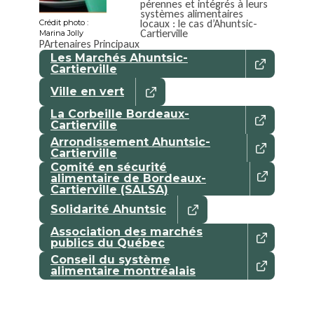
pérennes et intégrés à leurs
systèmes alimentaires
locaux : le cas d’Ahuntsic-
Crédit photo :
Cartierville
Marina Jolly
PArtenaires Principaux
Les Marchés Ahuntsic-
Cartierville
Ville en vert
La Corbeille Bordeaux-
Cartierville
Arrondissement Ahuntsic-
Cartierville
Comité en sécurité
alimentaire de Bordeaux-
Cartierville (SALSA)
Solidarité Ahuntsic
Association des marchés
publics du Québec
Conseil du système
alimentaire montréalais