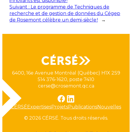
innovants est disponible !
Suivant :
Le programme de Techniques de
recherche et de gestion de données du Cégep
de Rosemont célèbre un demi-siècle !
→
6400, 16e Avenue Montréal (Québec) H1X 2S9
514 376-1620, poste 7410
cerse@crosemont.qc.ca
CÉRSÉ
Expertises
Projets
Publications
Nouvelles
© 2026 CÉRSÉ. Tous droits réservés.